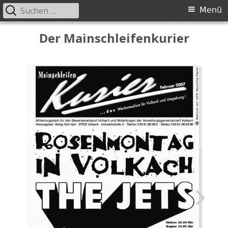
Suchen
Primäres
Menü
nach:
Menü
Springe
Der Mainschleifenkurier
zum
Inhalt