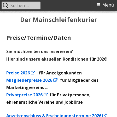
Suchen
Primäres
Menü
nach:
Menü
Springe
Der Mainschleifenkurier
zum
Inhalt
Preise/Termine/Daten
Sie möchten bei uns inserieren?
Hier sind unsere aktuellen Konditionen für
2026
!
In
Preise 2026
für Anzeigenkunden
neuem
In
Mitgliederpreise 2026
für Mitglieder des
Fenster
neuem
Marketingvereins ...
öffnen
In
Fenster
Privatpreise 2026
für Privatpersonen,
neuem
öffnen
ehrenamtliche Vereine und Jobbörse
Fenster
In
Anzeigenschluss & Erscheinungstermine 2026
öffnen