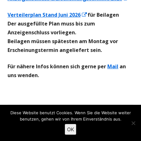
neu
In
Verteilerplan Stand Juni 2026
für Beilagen
Fens
neuem
Der ausgefüllte Plan muss bis zum
öffn
Fenster
Anzeigenschluss vorliegen.
öffnen
Beilagen müssen spätesten am Montag vor
Erscheinungstermin angeliefert sein.
Für nähere Infos können sich gerne per
Mail
an
uns wenden.
Footer
Diese Website benutzt Cookies. Wenn Sie die Website weiter
Inhalt
benutzen, gehen wir von Ihrem Einverständnis aus.
OK