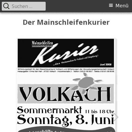
Suchen
Primäres
Menü
nach:
Menü
Springe
Der Mainschleifenkurier
zum
Inhalt