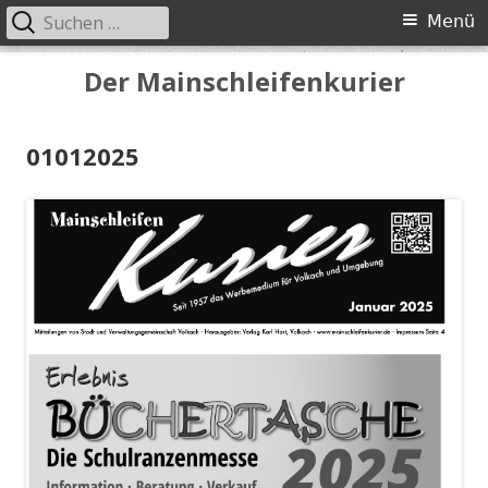
Suchen
Primäres
Menü
nach:
Menü
Springe
Der Mainschleifenkurier
zum
Inhalt
01012025