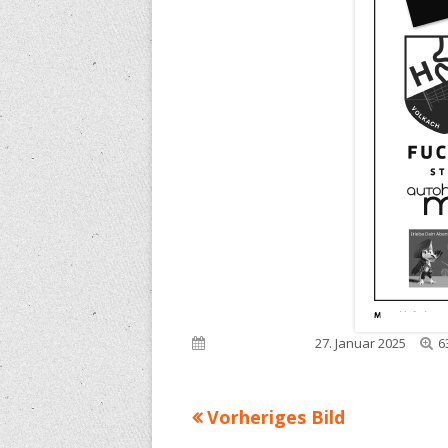
V
Veröffentlicht am
27. Januar 2025
6
G
Vorheriges Bild