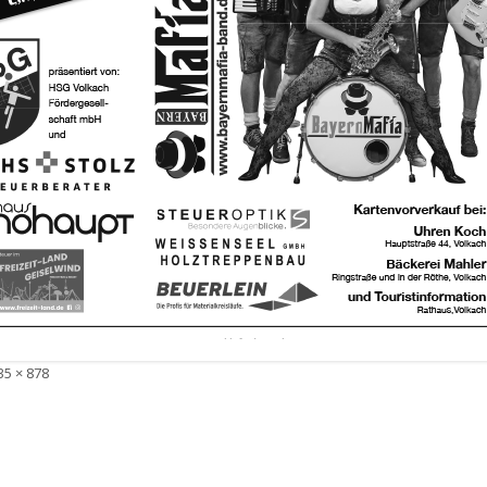
olle
35 × 878
röße