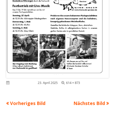
Volle
Veröffentlicht am
23. April 2025
614 × 873
Größe
Vorheriges Bild
Nächstes Bild