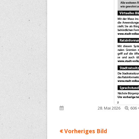
Voll
Veröffentlicht am
28. Mai 2026
606 
Grö
Vorheriges Bild