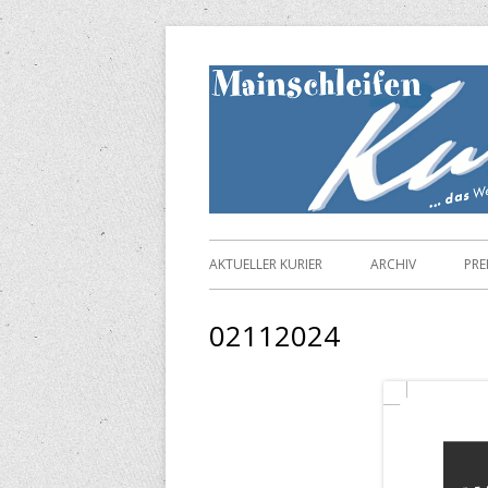
Springe
zum
Inhalt
Primäres
AKTUELLER KURIER
ARCHIV
PRE
Menü
02112024