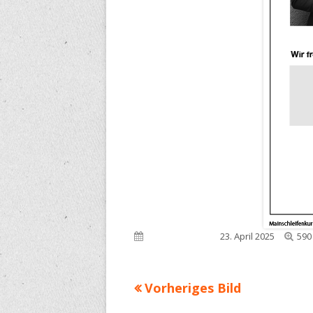
Voll
Veröffentlicht am
23. April 2025
590
Grö
Vorheriges Bild