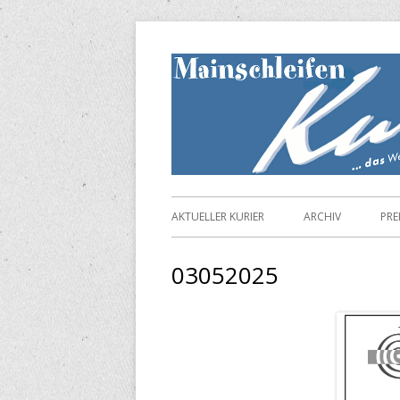
Springe
zum
Inhalt
Primäres
AKTUELLER KURIER
ARCHIV
PRE
Menü
03052025