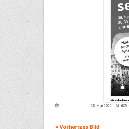
Voll
Veröffentlicht am
28. Mai 2025
625 
Grö
Vorheriges Bild