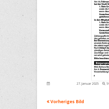
V
Veröffentlicht am
27. Januar 2025
5
G
Vorheriges Bild