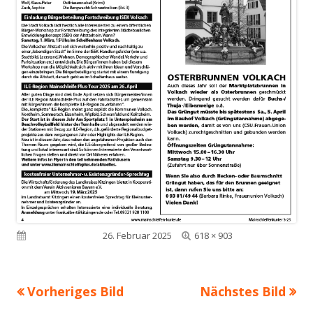
Volle
Veröffentlicht am
26. Februar 2025
618 × 903
Größe
Vorheriges Bild
Nächstes Bild