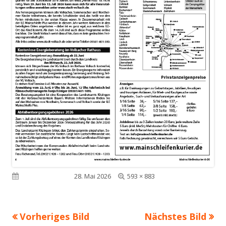
Volle
Veröffentlicht am
28. Mai 2026
593 × 883
Größe
Vorheriges Bild
Nächstes Bild