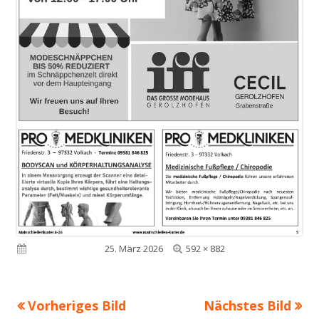
Volle
Veröffentlicht am
25. März 2026
592 × 882
Größe
Vorheriges Bild
Nächstes Bild