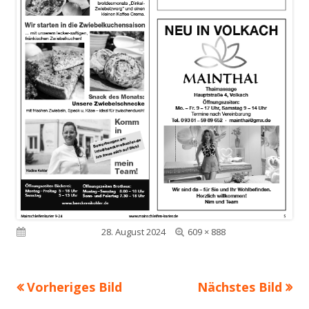
Volle
Veröffentlicht am
28. August 2024
609 × 888
Größe
Vorheriges Bild
Nächstes Bild