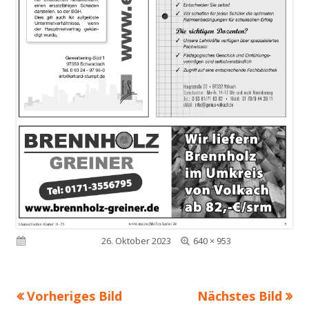
Volle
Veröffentlicht am
26. Oktober 2023
640 × 953
Größe
Vorheriges Bild
Nächstes Bild