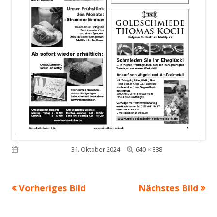
Volle
Veröffentlicht am
31. Oktober 2024
640 × 888
Größe
Vorheriges Bild
Nächstes Bild