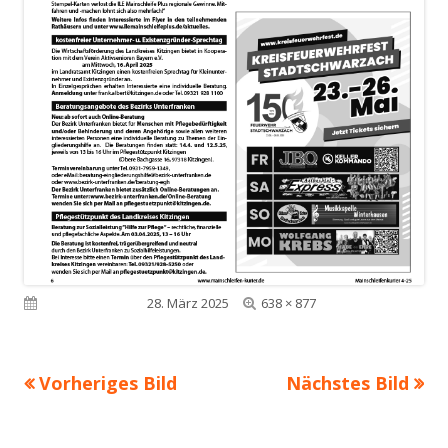
Volle
Veröffentlicht am
28. März 2025
638 × 877
Größe
Vorheriges Bild
Nächstes Bild