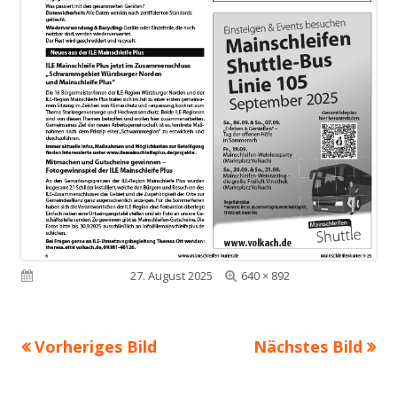
Volle
Veröffentlicht am
27. August 2025
640 × 892
Größe
Vorheriges Bild
Nächstes Bild