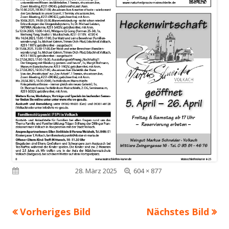
Volle
Veröffentlicht am
28. März 2025
604 × 877
Größe
Vorheriges Bild
Nächstes Bild