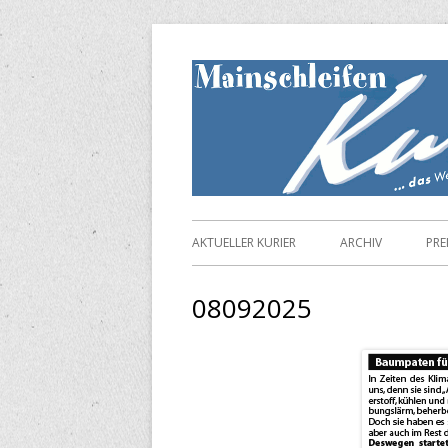
Springe
zum
Inhalt
Primäres
AKTUELLER KURIER
ARCHIV
PRE
Menü
08092025