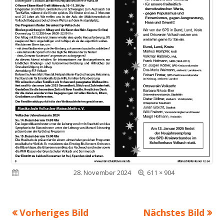
Volle
Veröffentlicht am
28. November 2024
611 × 904
Größe
Vorheriges Bild
Nächstes Bild