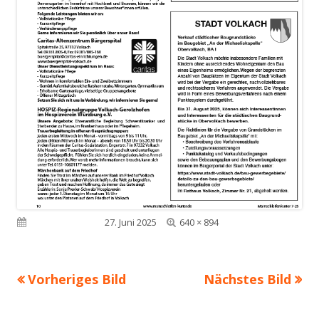
Volle
Veröffentlicht am
27. Juni 2025
640 × 894
Größe
Vorheriges Bild
Nächstes Bild