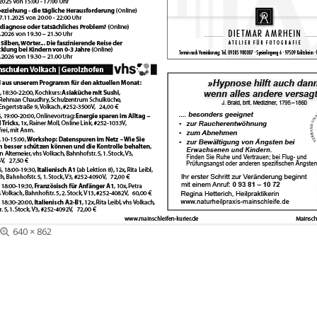
Volle
640 × 862
Größe