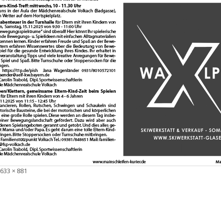
Volle
633 × 881
Größe