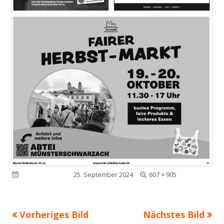
Volle
Veröffentlicht am
25. September 2024
607 × 905
Größe
Vorheriges Bild
Nächstes Bild