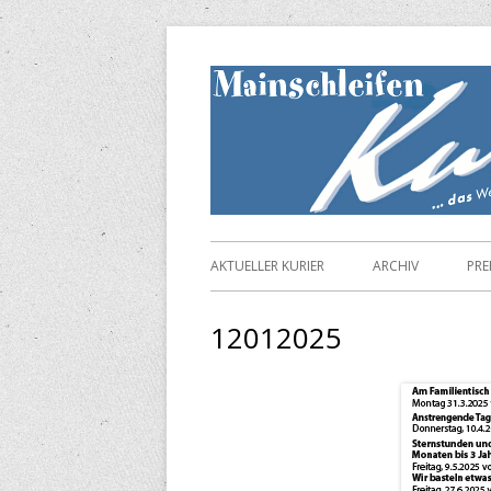
Springe
zum
Inhalt
Primäres
AKTUELLER KURIER
ARCHIV
PRE
Menü
12012025