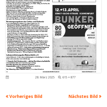
Volle
Veröffentlicht am
28. März 2025
615 × 877
Größe
Vorheriges Bild
Nächstes Bild