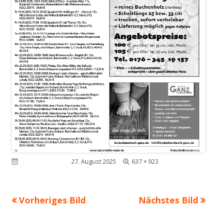
Volle
Veröffentlicht am
27. August 2025
637 × 923
Größe
Vorheriges Bild
Nächstes Bild