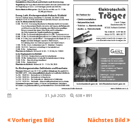
Volle
Veröffentlicht am
31. Juli 2025
638 × 891
Größe
Vorheriges Bild
Nächstes Bild