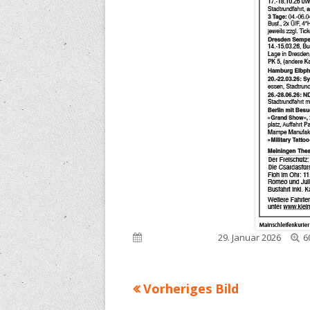
V
Veröffentlicht am
29. Januar 2026
6
G
Vorheriges Bild