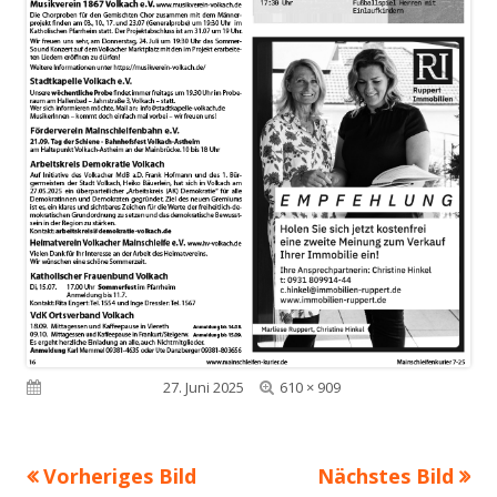
Volle
Veröffentlicht am
27. Juni 2025
610 × 909
Größe
Vorheriges Bild
Nächstes Bild