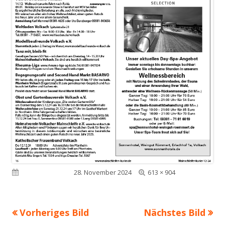
Volle
Veröffentlicht am
28. November 2024
613 × 904
Größe
Vorheriges Bild
Nächstes Bild