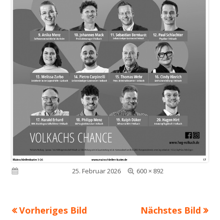
Volle
Veröffentlicht am
25. Februar 2026
600 × 892
Größe
Vorheriges Bild
Nächstes Bild