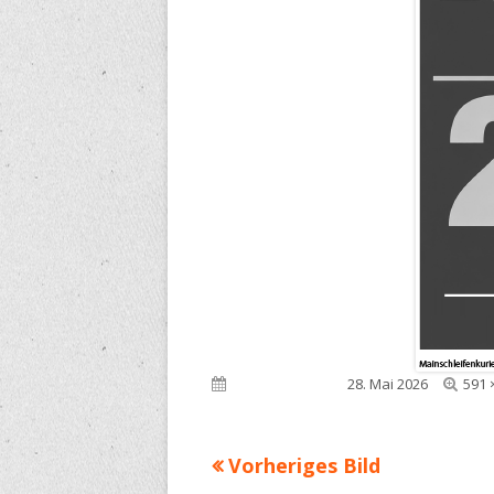
Voll
Veröffentlicht am
28. Mai 2026
591 
Grö
Vorheriges Bild