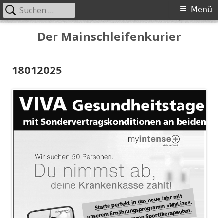
Suchen
Primäres
Menü
nach:
Menü
Springe
Der Mainschleifenkurier
zum
Inhalt
18012025