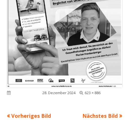
Volle
Veröffentlicht am
28. Dezember 2024
623 × 886
Größe
Vorheriges Bild
Nächstes Bild