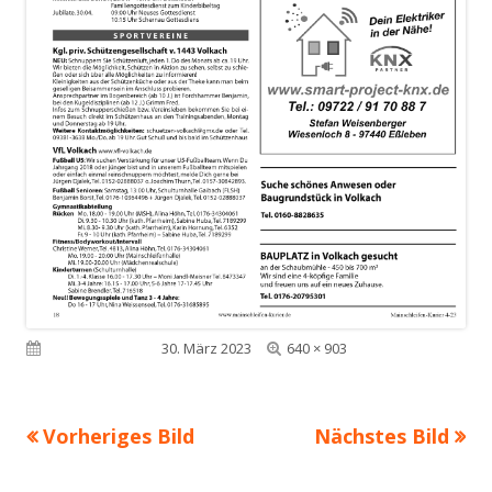
Volle
Veröffentlicht am
30. März 2023
640 × 903
Größe
Vorheriges Bild
Nächstes Bild