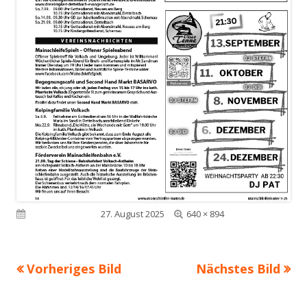
Volle
Veröffentlicht am
27. August 2025
640 × 894
Größe
Vorheriges Bild
Nächstes Bild