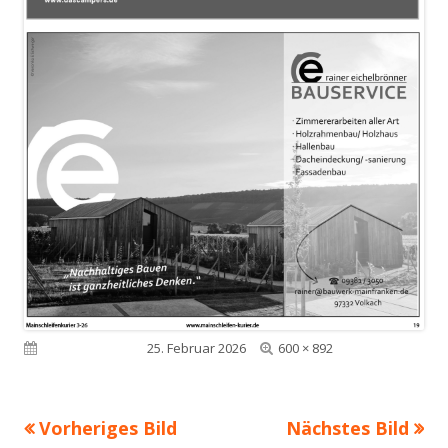
Volle
Veröffentlicht am
25. Februar 2026
600 × 892
Größe
Vorheriges Bild
Nächstes Bild