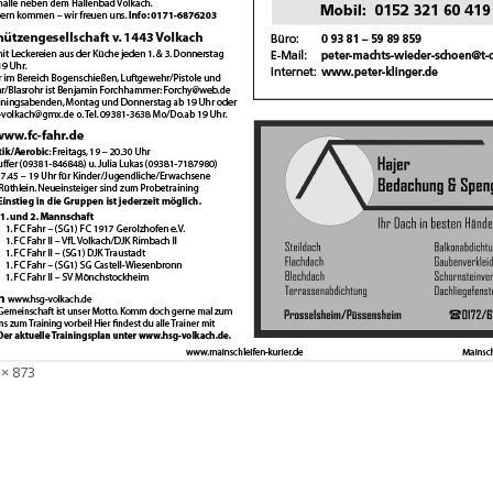
e
 × 873
ße