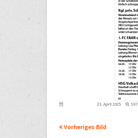
Voll
Veröffentlicht am
23. April 2025
597
Grö
Vorheriges Bild