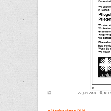
Voll
Veröffentlicht am
27. Juni 2025
611 
Grö