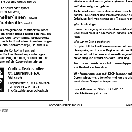
e
× 909
ße