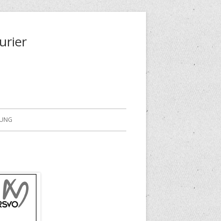
urier
RUNG