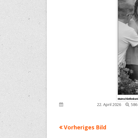
Voll
Veröffentlicht am
22. April 2026
586
Grö
Vorheriges Bild