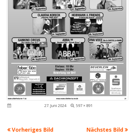
Volle
Veröffentlicht am
27. Juni 2024
597 × 891
Größe
Vorheriges Bild
Nächstes Bild