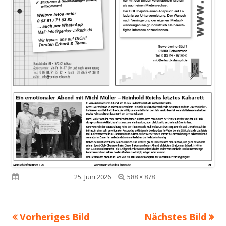
Volle
Veröffentlicht am
25. Juni 2026
588 × 878
Größe
Vorheriges Bild
Nächstes Bild