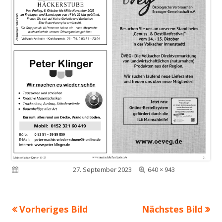
Volle
Veröffentlicht am
27. September 2023
640 × 943
Größe
Vorheriges Bild
Nächstes Bild