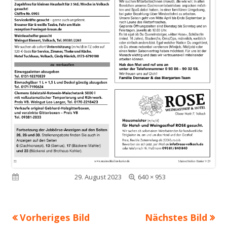
Volle
Veröffentlicht am
29. August 2023
640 × 953
Größe
Vorheriges Bild
Nächstes Bild