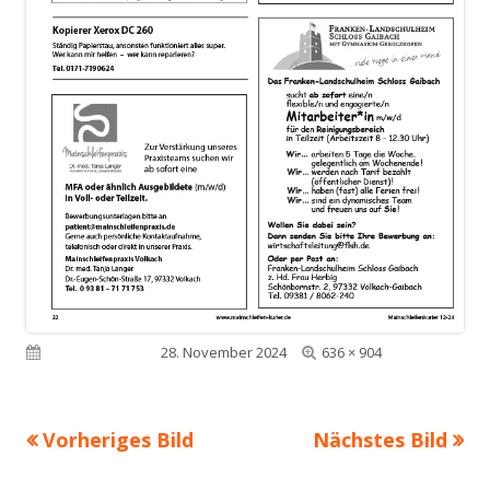
Volle
Veröffentlicht am
28. November 2024
636 × 904
Größe
Vorheriges Bild
Nächstes Bild