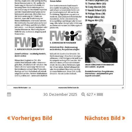
Volle
Veröffentlicht am
30. Dezember 2025
627 × 888
Größe
Vorheriges Bild
Nächstes Bild