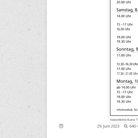
Voll
Veröffentlicht am
29. Juni 2023
640 
Grö