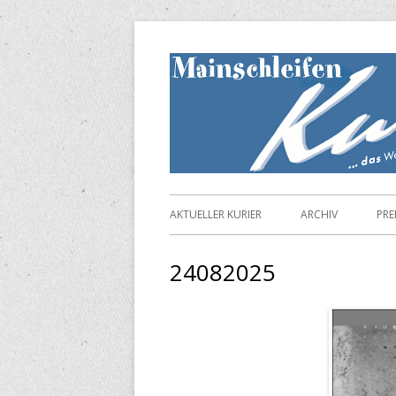
Springe
zum
Inhalt
Primäres
AKTUELLER KURIER
ARCHIV
PRE
Menü
24082025